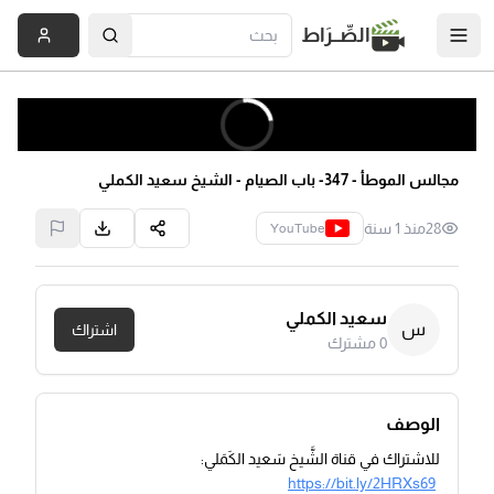
الصِّــرَاط
مجالس الموطأ - 347- باب الصيام - الشيخ سعيد الكملي
28
منذ 1 سنة
YouTube
سعيد الكملي
س
اشتراك
0
مشترك
الوصف
للاشتراك في قناة الشَّيخ سَعيد الكَمَلي:
https://bit.ly/2HRXs69