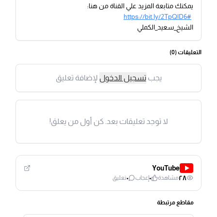
يمكنك متابعة المزيد علي القناة من هنا:
https://bit.ly/2TpQlD6#
الشيخ_سعيد_الكملي
التعليقات (
0
)
يجب
تسجيل الدخول
لإضافة تعليق
لا توجد تعليقات بعد. كن أول من يعلق!
YouTube
٠
٠
٢٨
مشاهدة
إعجاب
تعليق
مقاطع مرتبطة