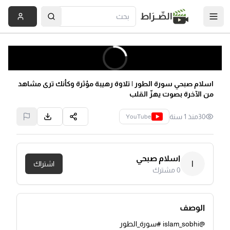
الصِّــرَاط
اسلام صبحي سورة الطور | تلاوة رهيبة مؤثرة وكأنك ترى مشاهد
من الآخرة بصوت يهزّ القلب
30
منذ 1 سنة
YouTube
اسلام صبحي
ا
اشتراك
0
مشترك
الوصف
@islam_sobhi #سورة_الطور