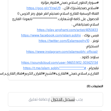
#سورة_الطور_اسلام_صبحي#تلاوة_مؤثرة
#اسلام_صبحياشترك الآن :
https://goo.gl/rYmeU9
القناة الرسمية للقارئ اسلام صبحيثم انقر فوق رمز الجرس ()
للحصول على كافة الإشعارات.********************تابعونا | القارئ
اسلام صبحيانغامي :
https://play.anghami.com/artist/4050433
فيس بوك :
https://www.facebook.com/islam.sobhii
تويتر :
https://twitter.com/Eslamsophy10
انستجرام:
https://www.instagram.com/islamsobhi_official/
ساوند كلاود :
https://soundcloud.com/user-946551412-303425134
تيليجرام :
https://t.me/islam_sobhi********************#
القارىء_اسلام_صبحي#القارىء#الشيخ#القران_الكريم#قناة_القارىء_ا
التعليقات (
0
)
يجب
تسجيل الدخول
لإضافة تعليق