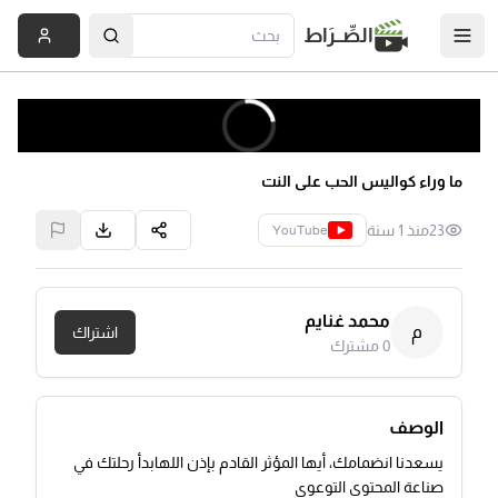
الصِّــرَاط
ما وراء كواليس الحب على النت
23
منذ 1 سنة
YouTube
محمد غنايم
م
اشتراك
0
مشترك
الوصف
يسعدنا انضمامك، أيها المؤثر القادم بإذن اللهابدأ رحلتك في
صناعة المحتوى التوعوي