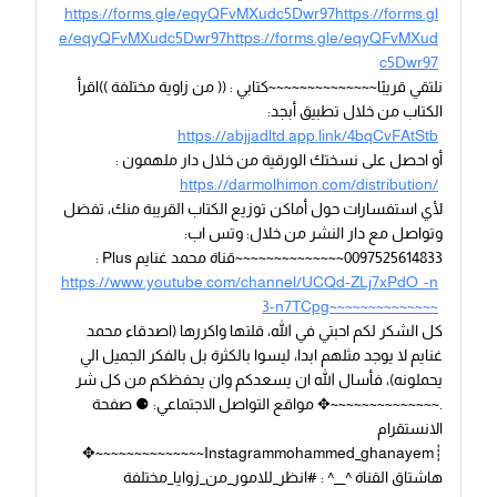
https://forms.gle/eqyQFvMXudc5Dwr97https://forms.gl
e/eqyQFvMXudc5Dwr97https://forms.gle/eqyQFvMXud
c5Dwr97
نلتقي قريبًا~~~~~~~~~~~~~~كتابي : (( من زاوية مختلفة ))اقرأ
الكتاب من خلال تطبيق أبجد:
https://abjjadltd.app.link/4bqCvFAtStb
أو احصل على نسختك الورقية من خلال دار ملهمون :
https://darmolhimon.com/distribution/
لأي استفسارات حول أماكن توزيع الكتاب القريبة منك، تفضل
وتواصل مع دار النشر من خلال: وتس اب:
0097525614833~~~~~~~~~~~~~~قناة محمد غنايم Plus :
https://www.youtube.com/channel/UCQd-ZLj7xPdO_-n
3-n7TCpg~~~~~~~~~~~~~~
كل الشكر لكم احبتي في الله، قلتها واكررها (اصدقاء محمد
غنايم لا يوجد مثلهم ابدا، ليسوا بالكثرة بل بالفكر الجميل الي
يحملونه)، فأسال الله ان يسعدكم وان يحفظكم من كل شر
.~~~~~~~~~~~~~~✥ مواقع التواصل الاجتماعي: ⚈ صفحة
الانستقرام
┊Instagrammohammed_ghanayem~~~~~~~~~~~~~~✥
هاشتاق القناة ^__^ : #انظر_للامور_من_زوايا_مختلفة