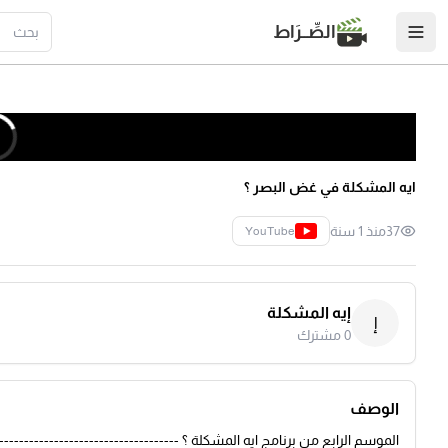
الصِّــرَاط
ايه المشكلة في غض البصر ؟
37
منذ 1 سنة
YouTube
إيه المشكلة
إ
0
مشترك
الوصف