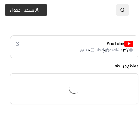
تسجيل دخول
YouTube
٠
٠
٣٧
مشاهدة
إعجاب
تعليق
مقاطع مرتبطة