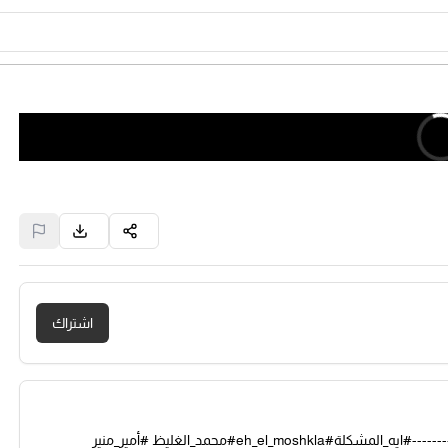
اشتراك
الموسم الرابع من برنامج ايه المشكلة ؟ -------------------------------------------#ايه_المشكلة#eh_el_moshkla#محمد_الغليظ #أمير_منير