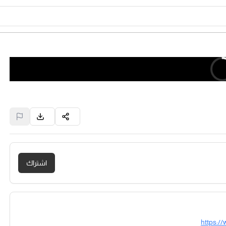
اشتراك
https:/