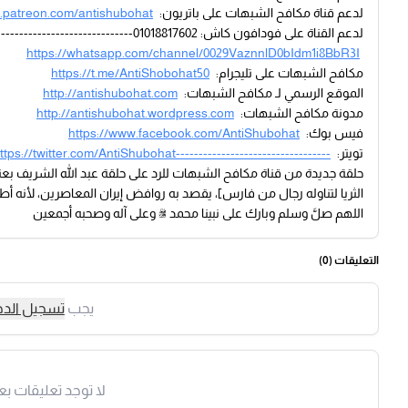
لدعم قناة مكافح الشبهات على باتريون:
.patreon.com/antishubohat
لدعم القناة على فودافون كاش: 01018817602-------------------------------------مكافح الشبهات على واتساب:
https://whatsapp.com/channel/0029VaznnlD0bIdm1i8BbR3I
مكافح الشبهات على تليجرام:
https://t.me/AntiShobohat50
الموقع الرسمي لـ مكافح الشبهات:
http://antishubohat.com
مدونة مكافح الشبهات:
http://antishubohat.wordpress.com
فيس بوك:
https://www.facebook.com/AntiShubohat
تويتر:
ttps://twitter.com/AntiShubohat----------------------------------
حلقة جديدة من قناة مكافح الشبهات للرد على حلقة عبد الله الشريف بعنوا
الثريا لتناوله رجال من فارس]، يقصد به روافض إيران المعاصرين، لأنه أطلقو
اللهم صلَّ وسلم وبارك على نبينا محمد ﷺ وعلى آله وصحبه أجمعين
التعليقات (
0
)
يجب
تسجيل الد
لا توجد تعليقات بع