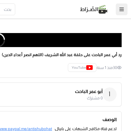
الصِّــرَاط
رد أبي عمر الباحث على حلقة عبد الله الشريف (اللهم انصر أعداء الدين)
30
منذ 1 سنة
YouTube
أبو عمر الباحث
أ
0
مشترك
الوصف
لدعم قناة مكافح الشبهات على بايبال:
/www.paypal.me/antishubohat