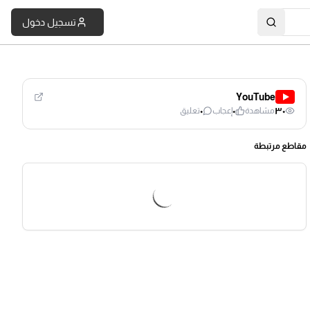
تسجيل دخول
YouTube
٠
٠
٣٠
مشاهدة
إعجاب
تعليق
مقاطع مرتبطة