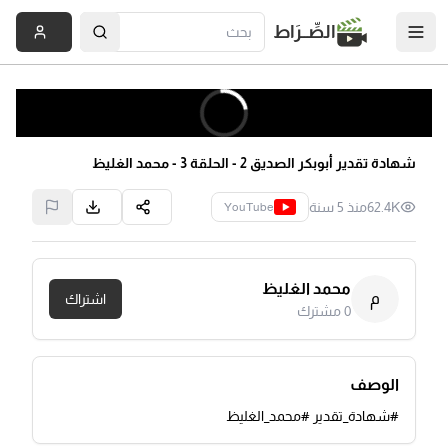
الصِّــرَاط
شهادة تقدير أبوبكر الصديق 2 - الحلقة 3 - محمد الغليظ
62.4K
منذ 5 سنة
YouTube
محمد الغليظ
م
اشتراك
0
مشترك
الوصف
#شهادة_تقدير #محمد_الغليظ