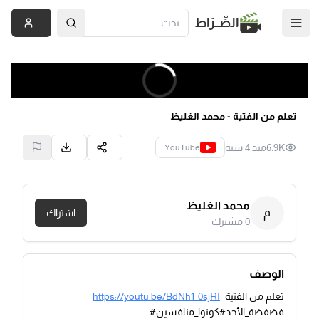
الصِّــرَاط
تعلم من الفتية - محمد الغليظ
6.9K
منذ 4 سنة
YouTube
محمد الغليظ
م
اشتراك
0
مشترك
الوصف
تعلم من الفتية
https://youtu.be/BdNh1_0sjRI
فضفضة_الأحد#كونوا_منافسين#