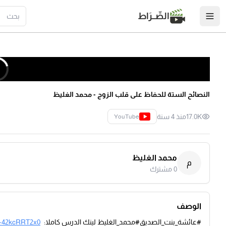
الصِّــرَاط
النصائح الستة للحفاظ على قلب الزوج - محمد الغليظ
17.0K
منذ 4 سنة
YouTube
محمد الغليظ
م
0
مشترك
الوصف
#عائشة_بنت_الصديق#محمد_الغليظ لينك الدرس كاملا:
e/-42kcRRT2x0