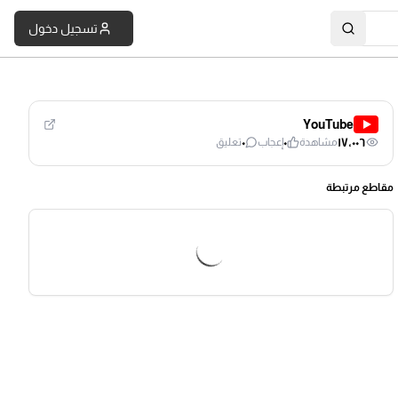
تسجيل دخول
YouTube
٠
٠
١٧٬٠٠٦
مشاهدة
إعجاب
تعليق
مقاطع مرتبطة