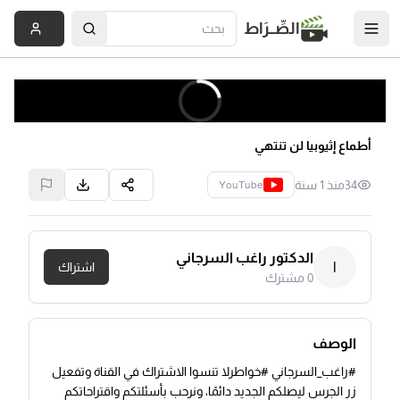
الصِّــرَاط
أطماع إثيوبيا لن تنتهي
34
منذ 1 سنة
YouTube
الدكتور راغب السرجاني
ا
اشتراك
0
مشترك
الوصف
#راغب_السرجاني #خواطرلا تنسوا الاشتراك في القناة وتفعيل
زر الجرس ليصلكم الجديد دائمًا، ونرحب بأسئلتكم واقتراحاتكم