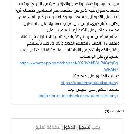
من الصمود، والجهاد، والصبر، والعزة.ولغزة في التاريخ موقف
شهدته تَحوَّل فيه الأمر من مشهد مخزٍ لمسلمين ضعفاء آثروا
الدنيا على الآخرة إلى مشهد عزة وكرامة، ونصر كبير للمسلمين،
وكان له آثار كبرى، ليس على غزة وحدها، ولا على فلسطين
فحسب، ولكن على الأمة الإسلامية، بل على
العالم.#راغب_السرجاني #خواطرلا تنسوا الاشتراك في القناة
وتفعيل زر الجرس ليصلكم الجديد دائمًا، ونرحب بأسئلتكم
واقتراحاتكم وآرائكم في التعليقات.. لمتابعة قناة الدكتور راغب
السرجاني على الواتساب
https://whatsapp.com/channel/0029VakB3LP4CrfgSg
WFAl47
حساب الدكتور على منصة X
https://x.com/raghebelsergany
صفحة الدكتور على الفيس بوك
https://ar-ar.facebook.com/ragbelsergany/
التعليقات (
0
)
يجب
تسجيل الدخول
لإضافة تعليق