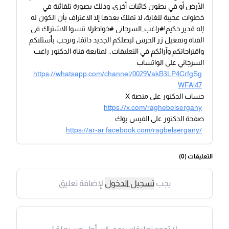
الأرض أو في بطون كائنات أخرى، وذلك بصورة تلقائية في
خطوات عجيبة للغاية، لا تملك بعدها إلا الاعتراف بأن الكون له
إله قدير حكيم!#راغب_السرجاني #خواطرلا تنسوا الاشتراك في
القناة وتفعيل زر الجرس ليصلكم الجديد دائمًا، ونرحب بأسئلتكم
واقتراحاتكم وآرائكم في التعليقات.. لمتابعة قناة الدكتور راغب
السرجاني على الواتساب
https://whatsapp.com/channel/0029VakB3LP4CrfgSg
WFAl47
حساب الدكتور على منصة X
https://x.com/raghebelsergany
صفحة الدكتور على الفيس بوك
https://ar-ar.facebook.com/ragbelsergany/
التعليقات (
0
)
يجب
تسجيل الدخول
لإضافة تعليق