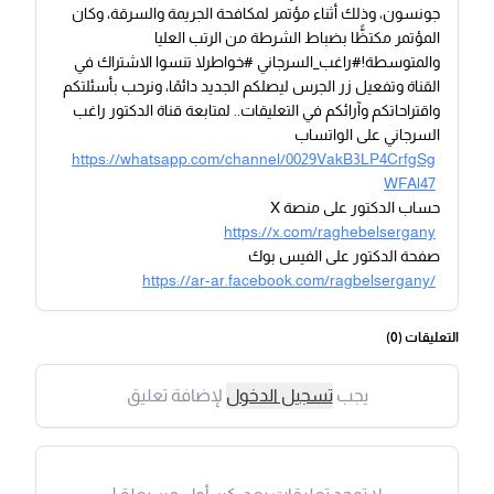
جونسون، وذلك أثناء مؤتمر لمكافحة الجريمة والسرقة، وكان
المؤتمر مكتظًّا بضباط الشرطة من الرتب العليا
والمتوسطة!#راغب_السرجاني #خواطرلا تنسوا الاشتراك في
القناة وتفعيل زر الجرس ليصلكم الجديد دائمًا، ونرحب بأسئلتكم
واقتراحاتكم وآرائكم في التعليقات.. لمتابعة قناة الدكتور راغب
السرجاني على الواتساب
https://whatsapp.com/channel/0029VakB3LP4CrfgSg
WFAl47
حساب الدكتور على منصة X
https://x.com/raghebelsergany
صفحة الدكتور على الفيس بوك
https://ar-ar.facebook.com/ragbelsergany/
التعليقات (
0
)
يجب
تسجيل الدخول
لإضافة تعليق