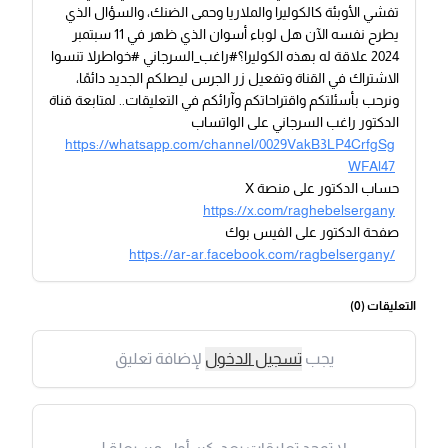
تفشي الأوبئة كالكوليرا والملاريا وحمى الضنك، والسؤال الذي
يطرح نفسه الآن هل لوباء أسوان الذي ظهر في 11 سبتمبر
2024 علاقة له بهذه الكوليرا؟#راغب_السرجاني #خواطرلا تنسوا
الاشتراك في القناة وتفعيل زر الجرس ليصلكم الجديد دائمًا،
ونرحب بأسئلتكم واقتراحاتكم وآرائكم في التعليقات.. لمتابعة قناة
الدكتور راغب السرجاني على الواتساب
https://whatsapp.com/channel/0029VakB3LP4CrfgSg
WFAl47
حساب الدكتور على منصة X
https://x.com/raghebelsergany
صفحة الدكتور على الفيس بوك
https://ar-ar.facebook.com/ragbelsergany/
التعليقات (
0
)
يجب
تسجيل الدخول
لإضافة تعليق