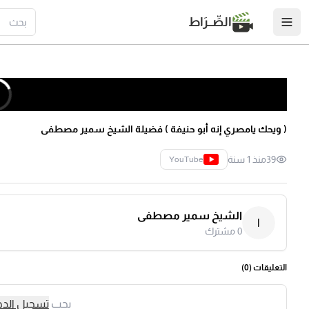
الصِّــرَاط
( ويحك يامصري إنه أبو حنيفة ) فضيلة الشيخ سمير مصطفى
39
منذ 1 سنة
YouTube
الشيخ سمير مصطفى
ا
0
مشترك
التعليقات (
0
)
يجب
تسجيل الد