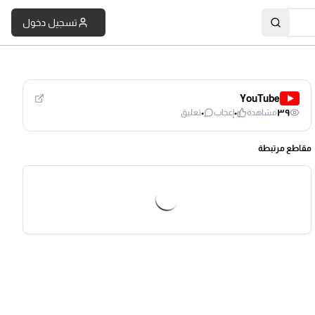
تسجيل دخول
YouTube
٠
٠
٣٩
مشاهدة
إعجاب
تعليق
مقاطع مرتبطة