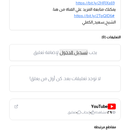
https://bit.ly/2HRXs69
يمكنك متابعة المزيد علي القناة من هنا:
https://bit.ly/2TpQlD6#
الشيخ_سعيد_الكملي
التعليقات (
0
)
يجب
تسجيل الدخول
لإضافة تعليق
لا توجد تعليقات بعد. كن أول من يعلق!
YouTube
٠
٠
٢٩
مشاهدة
إعجاب
تعليق
مقاطع مرتبطة