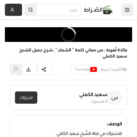
الصِّــرَاط
فائدة لُغوية : من معاني كلمة '' السّماء '' ـ شرح جميل للشيخ
سعيد الكملي
29
منذ 1 سنة
YouTube
سعيد الكملي
س
اشتراك
0
مشترك
الوصف
للاشتراك في قناة الشَّيخ سَعيد الكَمَلي: