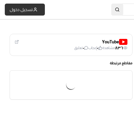
تسجيل دخول
YouTube
٠
٠
٨٣٦
مشاهدة
إعجاب
تعليق
مقاطع مرتبطة