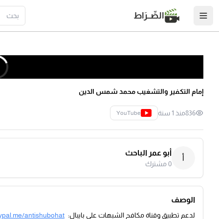
الصِّــرَاط
إمام التكفير والتشغيب محمد شمس الدين
836
منذ 1 سنة
YouTube
أبو عمر الباحث
أ
0
مشترك
الوصف
لدعم تطبيق وقناة مكافح الشبهات على بايبال:
ypal.me/antishubohat