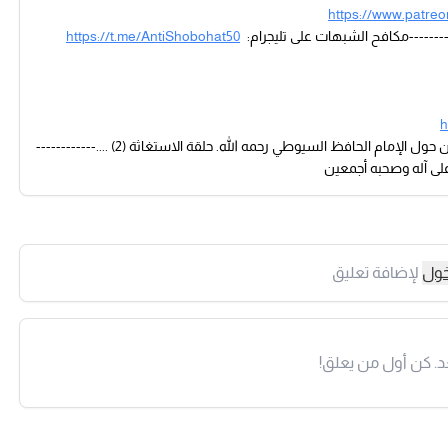
https://www.patre
https://t.me/AntiShobohat50
h
حلقة جديدة من قناة مكافح الشبهات لكشف أكاذيب محمد شمس الدين حول الإمام الحافظ السيوطي رحمه الله. حلقة الاستغاثة (2) ....------------
وعلى آله وصحبه أجمعين
خول
لإضافة تعليق
د. كن أول من يعلق!