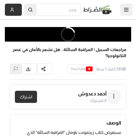
الصِّــرَاط
مراجعات السبيل | المراقبة السائلة.. هل نشعر بالأمان في عصر
التكنولوجيا؟
3.5K
منذ 1 سنة
YouTube
أحمد دعدوش
أ
اشتراك
0
مشترك
الوصف
نستعرض كتاب زيجمونت باومان "المراقبة السائلة" الذي