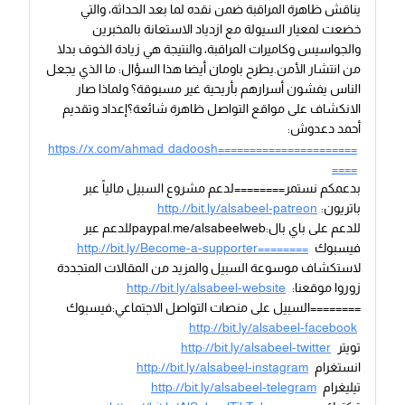
يناقش ظاهرة المراقبة ضمن نقده لما بعد الحداثة، والتي
خضعت لمعيار السيولة مع ازدياد الاستعانة بالمخبرين
والجواسيس وكاميرات المراقبة، والنتيجة هي زيادة الخوف بدلا
من انتشار الأمن.يطرح باومان أيضا هذا السؤال: ما الذي يجعل
الناس يفشون أسرارهم بأريحية غير مسبوقة؟ ولماذا صار
الانكشاف على مواقع التواصل ظاهرة شائعة؟إعداد وتقديم
أحمد دعدوش:
https://x.com/ahmad_dadoosh======================
====
بدعمكم نستمر========لدعم مشروع السبيل مالياً عبر
باتريون:
http://bit.ly/alsabeel-patreon
للدعم على باي بال:paypal.me/alsabeelwebللدعم عبر
فيسبوك
http://bit.ly/Become-a-supporter========
لاستكشاف موسوعة السبيل والمزيد من المقالات المتجددة
زوروا موقعنا:
http://bit.ly/alsabeel-website
========السبيل على منصات التواصل الاجتماعي:فيسبوك
http://bit.ly/alsabeel-facebook
تويتر
http://bit.ly/alsabeel-twitter
انستغرام
http://bit.ly/alsabeel-instagram
تيليغرام
http://bit.ly/alsabeel-telegram