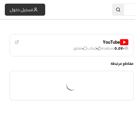
تسجيل دخول
YouTube
٠
٠
٥٬٥٧٠
مشاهدة
إعجاب
تعليق
مقاطع مرتبطة