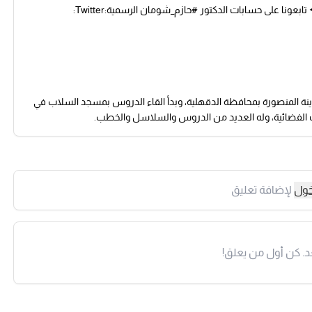
بعونا على حسابات الدكتور #حازم_شومان الرسمية:Twitter:
مان، داعية إسلامي وطبيب مصري، ولد في 10 ديسمبر 1974 بمدينة المنصورة بمحافظة الدقهلية، وبدأ القاء الدروس بمسجد السلاب في
ات الفضائية، وله العديد من الدروس والسلاسل والخطب.
خول
لإضافة تعليق
د. كن أول من يعلق!