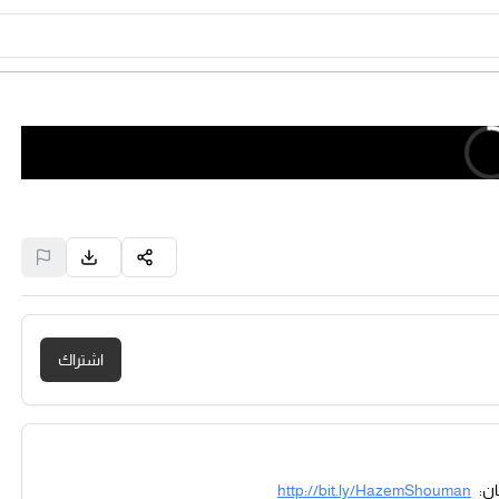
اشتراك
http://bit.ly/HazemShouman