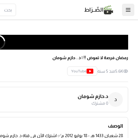
الصِّــرَاط
رمضان فرصة لا تعوض !! | د . حازم شومان
5.6K
منذ 5 سنة
YouTube
د.حازم شومان
د
0
مشترك
الوصف
28 شعبـان 1433 هـ - 18 يوليو 2012 م✅ اشترك الآن في قناة د. حازم شومان: