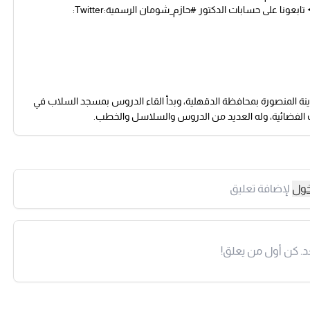
بعونا على حسابات الدكتور #حازم_شومان الرسمية:Twitter:
مان، داعية إسلامي وطبيب مصري، ولد في 10 ديسمبر 1974 بمدينة المنصورة بمحافظة الدقهلية، وبدأ القاء الدروس بمسجد السلاب في
ات الفضائية، وله العديد من الدروس والسلاسل والخطب.
خول
لإضافة تعليق
د. كن أول من يعلق!