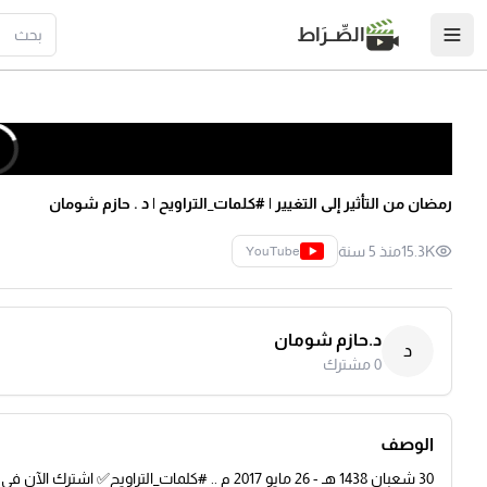
الصِّــرَاط
رمضان من التأثير إلى التغيير | #كلمات_التراويح | د . حازم شومان
15.3K
منذ 5 سنة
YouTube
د.حازم شومان
د
0
مشترك
الوصف
30 شعبان 1438 هـ - 26 مايو 2017 م .. #كلمات_التراويح✅ اشترك الآن في قناة د. حازم شومان: