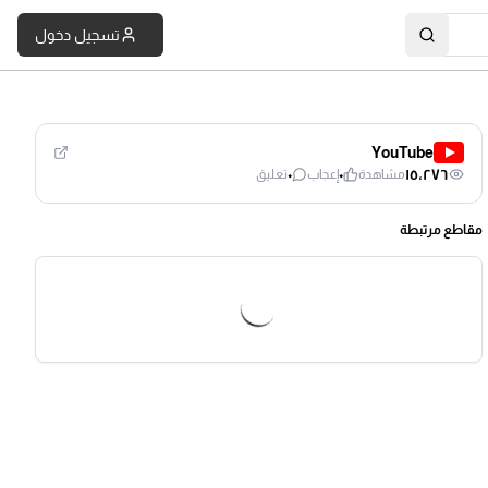
تسجيل دخول
YouTube
٠
٠
١٥٬٢٧٦
مشاهدة
إعجاب
تعليق
مقاطع مرتبطة