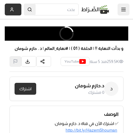
الصِّــرَاط
و بدأت النهاية !! | الحلقة ( 01 ) | #نهاية_العالم | د . حازم شومان
259.5K
منذ 5 سنة
YouTube
د.حازم شومان
د
اشتراك
0
مشترك
الوصف
✅ اشترك الآن في قناة د. حازم شومان:
http://bit.ly/HazemShouman