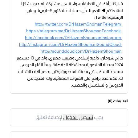
شاركنا رأيك في التعليقات، ولا تنسى مشاركة الفيديو.. شكرًا
لمتابعتكم.◀ تابعونا على حسابات الدكتور #حازم_شومان
الرسمية:Twitter:
http://twitter.com/DrHazemShomanTelegram:
https://telegram.me/DrHazemShoumanFacebook:
http://facebook.com/DrHazemShoumanInstagram:
http://instagram.com/DrHazemShoumanSoundCloud:
http://soundcloud.com/DrHazemShouman
حازم شومان، داعية إسلامي وطبيب مصري، ولد في 10 ديسمبر
1974 بمدينة المنصورة بمحافظة الدقهلية، وبدأ القاء الدروس
بمسجد السلاب في مدينة المنصورة وكان يحضر آلاف الشباب
له، قدّم عدة برامج على القنوات الفضائية، وله العديد من
الدروس والسلاسل والخطب.
التعليقات (
0
)
يجب
تسجيل الدخول
لإضافة تعليق