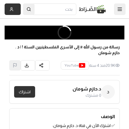
الصِّــرَاط
رسالة من رسول الله ﷺ إلى الأسرى الفلسطينيين الستة ! | د .
حازم شومان
20.9K
منذ 4 سنة
YouTube
د.حازم شومان
د
اشتراك
0
مشترك
الوصف
✅ اشترك الآن في قناة د. حازم شومان: