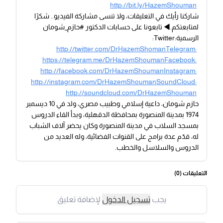
http://bit.ly/HazemShouman
شاركنا رأيك في التعليقات، ولا تنسى مشاركة الفيديو.. شكرًا
لمتابعتكم.◀ تابعونا على حسابات الدكتور #حازم_شومان
الرسمية:Twitter:
http://twitter.com/DrHazemShomanTelegram:
https://telegram.me/DrHazemShoumanFacebook:
http://facebook.com/DrHazemShoumanInstagram:
http://instagram.com/DrHazemShoumanSoundCloud:
http://soundcloud.com/DrHazemShouman
حازم شومان، داعية إسلامي وطبيب مصري، ولد في 10 ديسمبر
1974 بمدينة المنصورة بمحافظة الدقهلية، وبدأ القاء الدروس
بمسجد السلاب في مدينة المنصورة وكان يحضر آلاف الشباب
له، قدّم عدة برامج على القنوات الفضائية، وله العديد من
الدروس والسلاسل والخطب.
التعليقات (
0
)
يجب
تسجيل الدخول
لإضافة تعليق