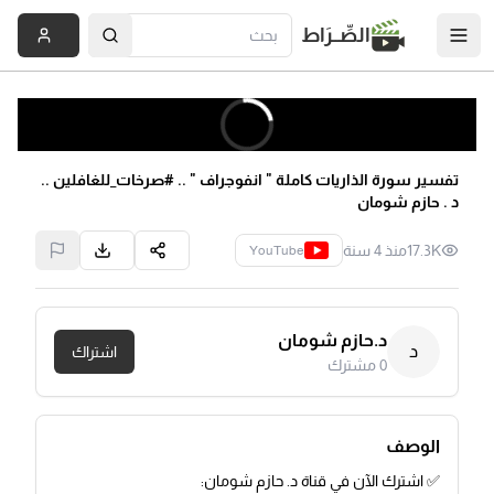
الصِّــرَاط
تفسير سورة الذاريات كاملة " انفوجراف " .. #صرخات_للغافلين ..
د . حازم شومان
17.3K
منذ 4 سنة
YouTube
د.حازم شومان
د
اشتراك
0
مشترك
الوصف
✅ اشترك الآن في قناة د. حازم شومان: