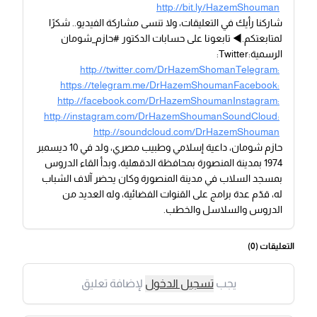
http://bit.ly/HazemShouman
شاركنا رأيك في التعليقات، ولا تنسى مشاركة الفيديو.. شكرًا
لمتابعتكم.◀ تابعونا على حسابات الدكتور #حازم_شومان
الرسمية:Twitter:
http://twitter.com/DrHazemShomanTelegram:
https://telegram.me/DrHazemShoumanFacebook:
http://facebook.com/DrHazemShoumanInstagram:
http://instagram.com/DrHazemShoumanSoundCloud:
http://soundcloud.com/DrHazemShouman
حازم شومان، داعية إسلامي وطبيب مصري، ولد في 10 ديسمبر
1974 بمدينة المنصورة بمحافظة الدقهلية، وبدأ القاء الدروس
بمسجد السلاب في مدينة المنصورة وكان يحضر آلاف الشباب
له، قدّم عدة برامج على القنوات الفضائية، وله العديد من
الدروس والسلاسل والخطب.
التعليقات (
0
)
يجب
تسجيل الدخول
لإضافة تعليق