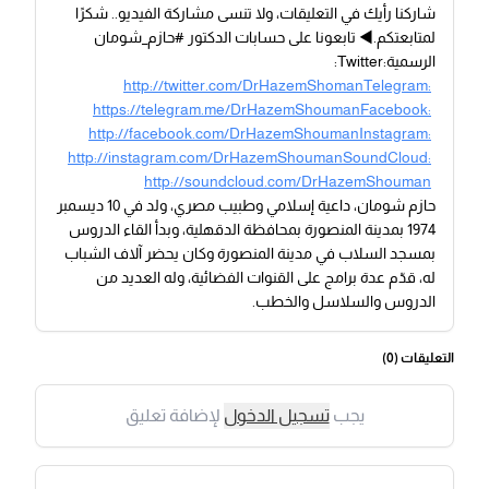
شاركنا رأيك في التعليقات، ولا تنسى مشاركة الفيديو.. شكرًا
لمتابعتكم.◀ تابعونا على حسابات الدكتور #حازم_شومان
الرسمية:Twitter:
http://twitter.com/DrHazemShomanTelegram:
https://telegram.me/DrHazemShoumanFacebook:
http://facebook.com/DrHazemShoumanInstagram:
http://instagram.com/DrHazemShoumanSoundCloud:
http://soundcloud.com/DrHazemShouman
حازم شومان، داعية إسلامي وطبيب مصري، ولد في 10 ديسمبر
1974 بمدينة المنصورة بمحافظة الدقهلية، وبدأ القاء الدروس
بمسجد السلاب في مدينة المنصورة وكان يحضر آلاف الشباب
له، قدّم عدة برامج على القنوات الفضائية، وله العديد من
الدروس والسلاسل والخطب.
التعليقات (
0
)
يجب
تسجيل الدخول
لإضافة تعليق