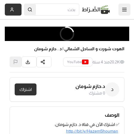
الصِّــرَاط
الهوت شورت و الساحل الشمالي | د . حازم شومان
20.2K
منذ 4 سنة
YouTube
د.حازم شومان
د
اشتراك
0
مشترك
الوصف
✅ اشترك الآن في قناة د. حازم شومان:
http://bit.ly/HazemShouman