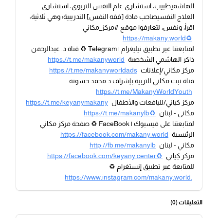
الهاشميطبيب، استشاري علم النفس التربوي، استشاري
العلاج النفسيصاحب مادة [فقه النفس] التدريبية؛ وهي ثلاثية:
اقرأ، ونفس، لتعارفوا موقع #مركز_مكاني
https://makany.world♻️
لمتابعتنا عبر تطبيق تيليغرام | Telegram ♻️ قناة د. عبدالرحمن
ذاكر الهاشمي الشخصية
https://t.me/makanyworld
مركز مكاني/إعلانات
https://t.me/makanyworldads
قناة نبت مكاني للتربية بإشراف د.محمد حسونة
https://t.me/MakanyWorldYouth
مركز كياني/لليافعات والأطفال
https://t.me/keyanymakany
مكاني - لبنان
https://t.me/makanylb♻️
لمتابعتنا على فيسبوك | FaceBook ♻️ صفحة مركز مكاني
الرئيسية
https://facebook.com/makany.world
مكاني - لبنان
http://fb.me/makanylb
مركز كِياني
https://facebook.com/keyany.center♻️
للمتابعة عبر تطبيق إنستغرام ♻️
https://www.instagram.com/makany.world.
التعليقات (
0
)