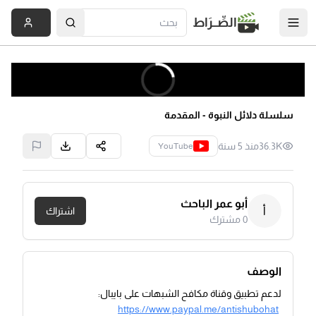
الصِّــرَاط
سلسلة دلائل النبوة - المقدمة
36.3K
منذ 5 سنة
YouTube
أبو عمر الباحث
أ
اشتراك
0
مشترك
الوصف
لدعم تطبيق وقناة مكافح الشبهات على بايبال:
https://www.paypal.me/antishubohat