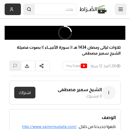
الصِّــرَاط
تلاوات ليالى رمضان 1434 هـ |( سورة الأنبيــــاء )| بصوت فضيلة
الشيخ سمير مصطفى
1.2K
منذ 12 سنة
YouTube
الشيخ سمير مصطفى
ا
اشتراك
0
مشترك
الوصف
تابعوا جديــدنا من خلال
http://www.samirmustafa.com/