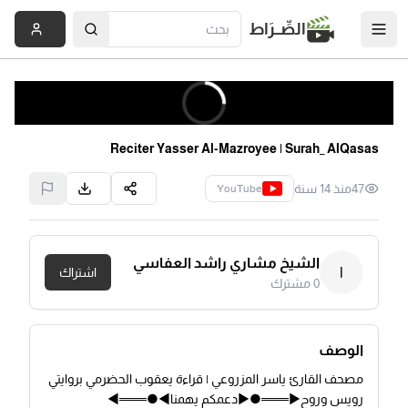
الصِّــرَاط
Reciter Yasser Al-Mazroyee | Surah_ AlQasas
47
منذ 14 سنة
YouTube
الشيخ مشاري راشد العفاسي
ا
اشتراك
0
مشترك
الوصف
مصحف القارئ ياسر المزروعي | قراءة يعقوب الحضرمي بروايتي
رويس وروح►═══●►دعمكم يهمنا◄●═══◄