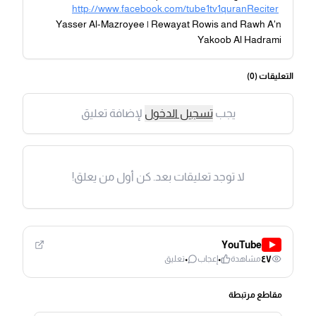
http://www.facebook.com/tube1tv1quranReciter
Yasser Al-Mazroyee | Rewayat Rowis and Rawh A'n
Yakoob Al Hadrami
التعليقات (
0
)
يجب
تسجيل الدخول
لإضافة تعليق
لا توجد تعليقات بعد. كن أول من يعلق!
YouTube
٠
٠
٤٧
مشاهدة
إعجاب
تعليق
مقاطع مرتبطة