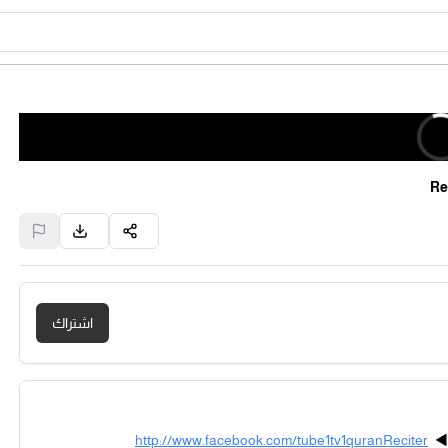
Re
اشتراك
◄
http://www.facebook.com/tube1tv1quranReciter