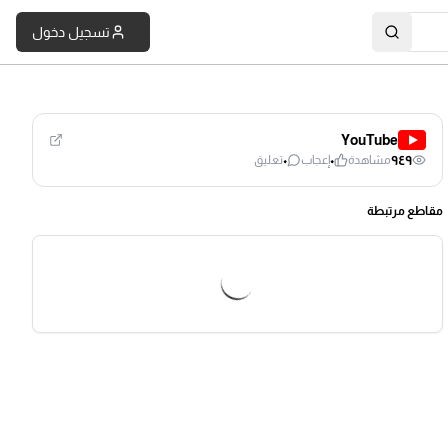
تسجيل دخول
YouTube
٠
٠
٩٤٩
مشاهدة
إعجاب
تعليق
مقاطع مرتبطة