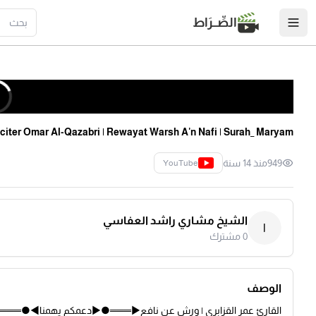
الصِّــرَاط
citer Omar Al-Qazabri | Rewayat Warsh A'n Nafi | Surah_ Maryam
949
منذ 14 سنة
YouTube
الشيخ مشاري راشد العفاسي
ا
0
مشترك
الوصف
القارئ عمر القزابري | ورش عن نافع►═══●►دعمكم يهمنا◄●═══