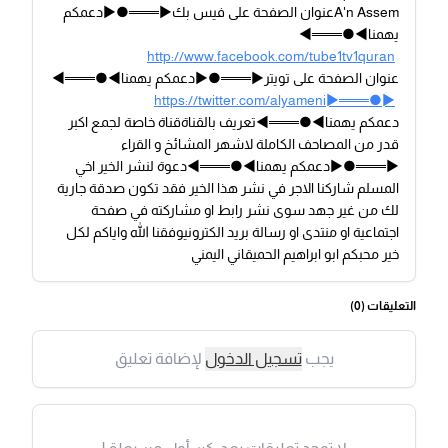
A'n Assemعنوان الصفحة على فيس بك►═══●►دعمكم
يهمنا◄●═══◄
http://www.facebook.com/tube1tv1quran
عنوان الصفحة على تويتر►═══●►دعمكم يهمنا◄●═══◄
https://twitter.com/alyameni►═══●►
دعمكم يهمنا◄●═══◄تعريف بالقناةقناة خاصة لجمع اكبر
قدر من المصاحف الكاملة لاشهر المشائخ و القراء
►═══●►دعمكم يهمنا◄●═══◄دعوة لنشر الخير اخي
المسلم شاركنا الاجر في نشر هذا الخير فقد تكون صدقة جارية
لك من غير جهد سوى نشر رابط او مشاركته في صفحة
اجتماعية او منتدى او رسالة بريد الكترونيوفقنا الله واياكم لكل
خير محبكم ابو ابراهيم الحميقاني اليمني
التعليقات (
0
)
يجب
تسجيل الدخول
لإضافة تعليق