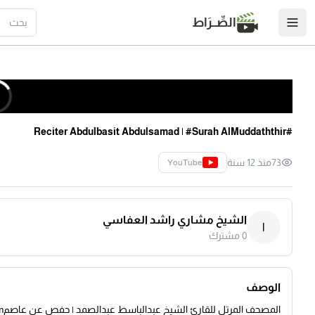
الصِّــرَاط
#Reciter Abdulbasit Abdulsamad | #Surah AlMuddaththir
73
منذ 12 سنة
YouTube
الشيخ مشاري راشد العفاسي
ا
0
مشترك
الوصف