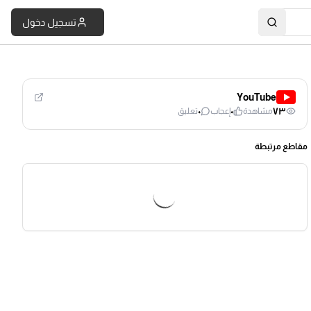
تسجيل دخول
YouTube
٠
٠
٧٣
مشاهدة
إعجاب
تعليق
مقاطع مرتبطة