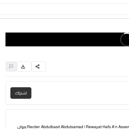
اشتراك
المصحف المرتل للقارئ الشيخ عبدالباسط عبدالصمد | حفص عن عاصمReciter Abdulbasit Abdulsamad | Rewayat Hafs A'n Assemعنوان