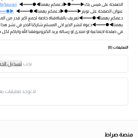
الصفحة على فيس بك►═══●►دعمكم يهمنا◄●═══◄
1tv1quran
عنوان الصفحة على تويتر►═══●►دعمكم يهمنا◄●═══◄
i►═══●►
دعمكم يهمنا◄●═══◄تعريف بالقناةقناة خاصة لجمع اكبر قدر من ال
يهمنا◄●═══◄دعوة لنشر الخير اخي المسلم شاركنا الاجر في نشر هذا 
في صفحة اجتماعية او منتدى او رسالة بريد الكترونيوفقنا الله واياكم لكل خي
التعليقات (
0
)
يجب
تسجيل الد
لا توجد تعليقات بع
منصة صراط