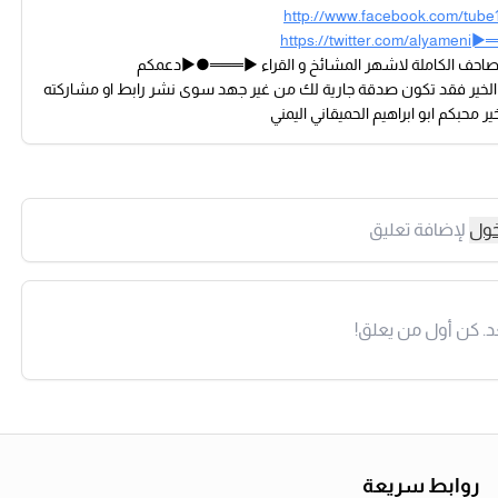
http://www.facebook.com/tube
https://twitter.com/alyamen
مصاحف الكاملة لاشهر المشائخ و القراء ►═══●►دعمكم
الخير فقد تكون صدقة جارية لك من غير جهد سوى نشر رابط او مشاركته
ر محبكم ابو ابراهيم الحميقاني اليمني
خول
لإضافة تعليق
د. كن أول من يعلق!
روابط سريعة