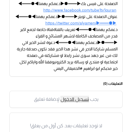
الصفحة على فيس بك►═══●►دعمكم يهمنا◄●═══◄
http://www.facebook.com/tube1tv1quran
عنوان الصفحة على تويتر►═══●►دعمكم يهمنا◄●═══◄
https://twitter.com/alyameni►═══●►
دعمكم يهمنا◄●═══◄تعريف بالقناةقناة خاصة لجمع اكبر
قدر من المصاحف الكاملة لاشهر المشائخ و القراء
►═══●►دعمكم يهمنا◄●═══◄دعوة لنشر الخير اخي
المسلم شاركنا الاجر في نشر هذا الخير فقد تكون صدقة جارية
لك من غير جهد سوى نشر رابط او مشاركته في صفحة
اجتماعية او منتدى او رسالة بريد الكترونيوفقنا الله واياكم لكل
خير محبكم ابو ابراهيم #الحميقاني اليمني
التعليقات (
0
)
يجب
تسجيل الدخول
لإضافة تعليق
لا توجد تعليقات بعد. كن أول من يعلق!