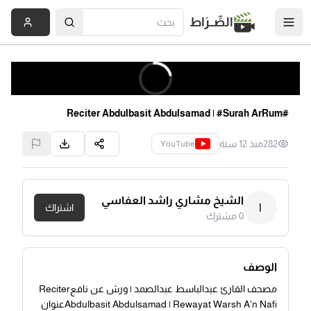
الصِّــرَاط
#Reciter Abdulbasit Abdulsamad | #Surah ArRum
282
منذ 12 سنة
YouTube
الشيخ مشاري راشد العفاسي
ا
اشتراك
0
مشترك
الوصف
مصحف القارئ عبدالباسط عبدالصمد | ورش عن نافعReciter
Abdulbasit Abdulsamad | Rewayat Warsh A'n Nafiعنوان