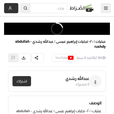
الصِّــرَاط
عبثيات | ٢٠- تجليات إبراهيم عيسى | عبدالله رشدي - abdullah
rushdy
362.9K
منذ 4 سنة
YouTube
عبدالله رشدي
ع
اشتراك
0
مشترك
الوصف
عبثيات | ٢٠- تجليات إبراهيم عيسى | عبدالله رشدي - abdullah