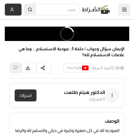
الصِّــرَاط
الإيمان سؤال وجواب | حلقة 3: عبودية الاستسلام... وما هي
علامات الاستسلام لله؟
22.3K
منذ 5 سنة
YouTube
الدكتور هيثم طلعت
ا
اشتراك
0
مشترك
الوصف
العبودية لله في كل صغيرة وكبيرة في حياتي والتسليم لله والرضا