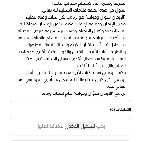
بشرعه وقدره...فأنا كمسلم مطالب بذلك!
نتناول في هذه الحلقة علامات التسليم لله تعالى.
"الإيمان سؤال وجواب" هو برنامج لكل شاب وفتاة لتعليم
معنى الإيمان وحقيقة الإيمان، وكيف يكون الإنسان منقادًا لله
تمام الانقياد وكمال الانقياد، وكيف يلتزم بشرعه ويرضى بقضائه!
من أهداف البرنامج بناء عقيدة الشاب المسلم والفتاة المسلمة
من خلال تدبر آيات القرآن الكريم والسنة النبوية المطهرة،
والنظر في آيات الله في النفس والكون، وكيف تُقوي هذه الآيات
إيماني بالله، وكيف تجعلني أؤدي مهمتي الأساسية في هذا
العالم والتي من أجلها خُلقت.
وكيف تؤهلني هذه الآيات لأن أقف منبهرًا طالبا من الله أن
يوفقني لأن أكون عبدًا صالحًا له، أفعل ما يأمرني به وانتهي عما
نهاني عنه.
برنامج "الإيمان سؤال وجواب" هام لشبابنا وبناتنا.
التعليقات (
0
)
يجب
تسجيل الدخول
لإضافة تعليق