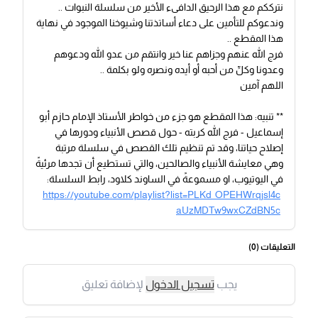
نترككم مع هذا الرحيق الدافىء الأخير من سلسلة النبوات ..
وندعوكم للتأمين على دعاء أساتذتنا وشيوخنا الموجود في نهاية
هذا المقطع ..
فرج الله عنهم وجزاهم عنا خير وانتقم من عدو الله ودعوهم
وعدونا وكلِّ من أحبه أو أيده ونصره ولو بكلمة ..
اللهم آمين
** تنبيه: هذا المقطع هو جزء من خواطر الأستاذ الإمام حازم أبو
إسماعيل - فرج الله كربته - حول قصص الأنبياء ودورها في
إصلاح حياتنا، وقد تم تنظيم تلك القصص في سلسلة مرتبة
وهي معايشة الأنبياء والصالحين، والتي تستطيع أن تجدها مرئيةً
في اليوتيوب، او مسموعةً في الساوند كلاود، رابط السلسلة:
https://youtube.com/playlist?list=PLKd_OPEHWrqjsl4c
aUzMDTw9wxCZdBN5c
التعليقات (
0
)
يجب
تسجيل الدخول
لإضافة تعليق