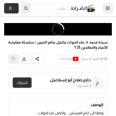
الصِّــرَاط
سيدنا محمد ﷺ: بناء النبوات يكتمل بخاتم النبيين | سلسلة معايشة
الأنبياء والصالحين 25 ?
8.6K
منذ 4 سنة
YouTube
حازم صلاح أبو إسماعيل
ح
اشتراك
0
مشترك
الوصف
وصلنا الى خاتم المرسلين .. واكتمل بناء النبوات ..