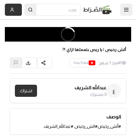
الصِّــرَاط
ألش رخيص | يا ريص بتعملها ازاي ؟!
41
منذ 1 شهر
YouTube
عبدالله الشريف
ع
اشتراك
0
مشترك
الوصف
#ألش_رخيص#الش_رخيص #عبدالله_الشريف