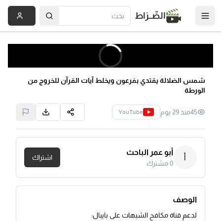
الصِّــرَاط
شمس الضلالة يقتدي بفرعون ويخلط آيات القرآن للخروج من
الورطة
45
منذ 29 يوم
YouTube
أبو عمر الباحث
أ
اشتراك
0
مشترك
الوصف
لدعم قناة مكافح الشبهات على بايبال: