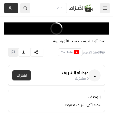
الصِّــرَاط
عبدالله الشريف | حسب الله وحرمه
81
منذ 29 يوم
YouTube
عبدالله الشريف
ع
اشتراك
0
مشترك
الوصف
#عبدالله_الشريف #عبودا