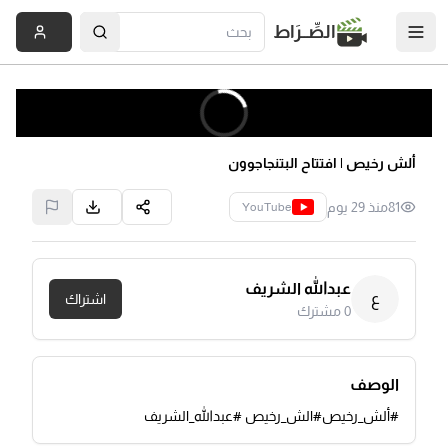
الصِّــرَاط
ألش رخيص | افتتاح البتنجاجوون
81
منذ 29 يوم
YouTube
عبدالله الشريف
ع
اشتراك
0
مشترك
الوصف
#ألش_رخيص#الش_رخيص #عبدالله_الشريف