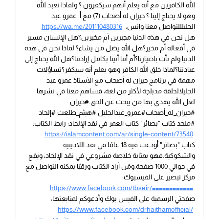
الله الكافرين مع أنه يعلم أنهم سيكفرون ؟ ولماذا نعبد الله
وهو لا يحتاج إلينا ؟ حيران له أصحاب (7) مع أ. عمرو عبد
الجليلللتواصل معنا واتس:
https://wa.me/201110480316
هل نحن في هذه الدنيا مجبرين أم مخيرين؟هل الإنسان مسير
في أفعاله أم مخير؟هل الله يضل من يشاء؟ لماذا نحن في هذه
الدنيا ولم نأت باختيارنا؟أم أننا أتينا بكامل إرادتنا؟هل الله يحتاج إلى
عبادتنا؟لماذا خلق الله الكافر وهو يعلم أنه سيكفر؟تساؤلات
مهمة في برنامج حيران له أصحاب مع الأستاذ عمرو عبد
الجليلالحلقة مدبلجة لأكثر من لغة، فساهم معنا في نشرها
لعل الله يهدي بها من يبحث عن الحق.#حيران
#حيران_له_أصحاب#عمرو_عبدالجليل #هيثم_طلعت #إلحاد
#ملحد كتاب "بصائر" كتاب العمر في نقد الإلحاد؛ رابط الكتاب:
https://islamcontent.com/ar/single-content/73540
كتاب "بصائر" أودعت فيه 18 عامًا في نقد اللادينية
والشكوكية.فهو بمثابة خلاصة مشروعي في نقد الإلحاد، ويقع
في حوالي 1000 صفحة.ومَن أراد الكتاب ورقيًا يمكنه التواصل مع
مركز تبصير على الفيسبوك:
https://www.facebook.com/tbseir/============
صفحتي الرسمية على الفيس بوك وأدعوكم لمتابعتها:
https://www.facebook.com/drhaithamofficial/