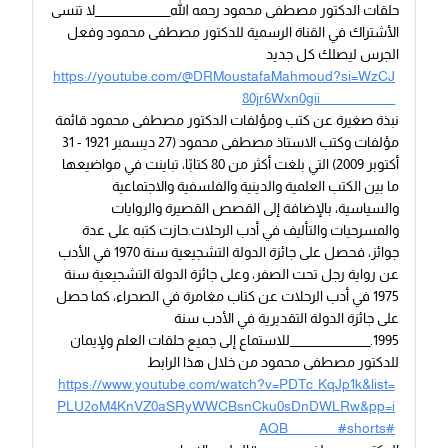
حلقات الدكتور مصطفى محمود رحمه الله_______________لا تنسى
الأشتراك في القناة الرسمية للدكتور مصطفى محمود وفعل
الجرس ليصلك كل جديد
https://youtube.com/@DRMoustafaMahmoud?si=WzCJ
80jr6Wxn0gii_______________
نبذة صغيرة عن كتب ومؤلفات الدكتور مصطفى محمود قائمة
مؤلفات وكتب الاستاذ مصطفى محمود (27 ديسمبر 1921 - 31
أكتوبر 2009) التي بلغت أكثر من 80 كتابًا، تباينت في مواضيعها
ما بين الكتب العلمية والدينية والفلسفية والاجتماعية
والسياسية، بالإضافة إلى القصص القصيرة والروايات
والمسرحيات والتأليف في أدب الرحلات.حازت كتبه على عدة
جوائز، فحصل على جائزة الدولة التشجيعية سنة 1970 في الأدب
عن رواية رجل تحت الصفر، وعلى جائزة الدولة التشجيعية سنة
1975 في أدب الرحلات عن كتاب مغامرة في الصحراء، كما حصل
على جائزة الدولة التقديرية في الأدب سنة
1995.________________للاستماع إلى جميع حلقات العلم ولإيمان
للدكتور مصطفى محمود من خلال هذا الرابط
https://www.youtube.com/watch?v=PDTc_KqJp1k&list=
PLU2oM4KnVZ0aSRyWWCBsnCku0sDnDWLRw&pp=i
AQB__________#shorts#