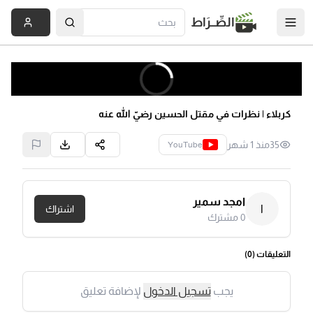
الصِّــرَاط
كربلاء | نظرات في مقتل الحسين رضيّ الله عنه
35
منذ 1 شهر
YouTube
امجد سمير
ا
اشتراك
0
مشترك
التعليقات (
0
)
يجب
تسجيل الدخول
لإضافة تعليق