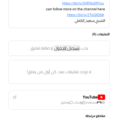
https://bit.ly/2HRXs69You
can follow more on the channel here:
https://bit.ly/2TpQlD6#
الشيخ_سعيد_الكملي
التعليقات (
0
)
يجب
تسجيل الدخول
لإضافة تعليق
لا توجد تعليقات بعد. كن أول من يعلق!
YouTube
٠
٠
٣٩
مشاهدة
إعجاب
تعليق
مقاطع مرتبطة