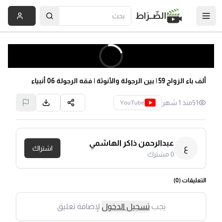
الصِّــرَاط
ألف باء الزواج 59 | بين الرجولة والأنوثة | فقه الرجولة 06 أنبياء
51
منذ 1 شهر
YouTube
عبدالرحمن ذاكر الهاشمي
ع
اشتراك
0
مشترك
التعليقات (
0
)
يجب
تسجيل الدخول
لإضافة تعليق