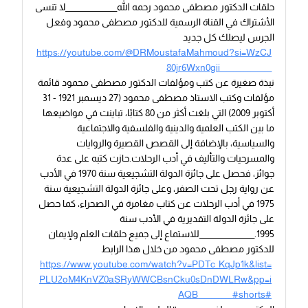
حلقات الدكتور مصطفى محمود رحمه الله_______________لا تنسى
الأشتراك في القناة الرسمية للدكتور مصطفى محمود وفعل
الجرس ليصلك كل جديد
https://youtube.com/@DRMoustafaMahmoud?si=WzCJ
80jr6Wxn0gii_______________
نبذة صغيرة عن كتب ومؤلفات الدكتور مصطفى محمود قائمة
مؤلفات وكتب الاستاذ مصطفى محمود (27 ديسمبر 1921 - 31
أكتوبر 2009) التي بلغت أكثر من 80 كتابًا، تباينت في مواضيعها
ما بين الكتب العلمية والدينية والفلسفية والاجتماعية
والسياسية، بالإضافة إلى القصص القصيرة والروايات
والمسرحيات والتأليف في أدب الرحلات.حازت كتبه على عدة
جوائز، فحصل على جائزة الدولة التشجيعية سنة 1970 في الأدب
عن رواية رجل تحت الصفر، وعلى جائزة الدولة التشجيعية سنة
1975 في أدب الرحلات عن كتاب مغامرة في الصحراء، كما حصل
على جائزة الدولة التقديرية في الأدب سنة
1995.________________للاستماع إلى جميع حلقات العلم ولإيمان
للدكتور مصطفى محمود من خلال هذا الرابط
https://www.youtube.com/watch?v=PDTc_KqJp1k&list=
PLU2oM4KnVZ0aSRyWWCBsnCku0sDnDWLRw&pp=i
AQB__________#shorts#