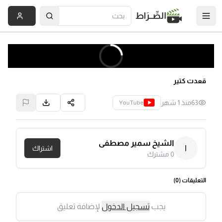
الصِّــرَاط
قعدت كتير
63
منذ 1 شهر
YouTube
الشيخ سمير مصطفى
ا
اشتراك
0
مشترك
التعليقات (
0
)
يجب
تسجيل الدخول
لإضافة تعليق