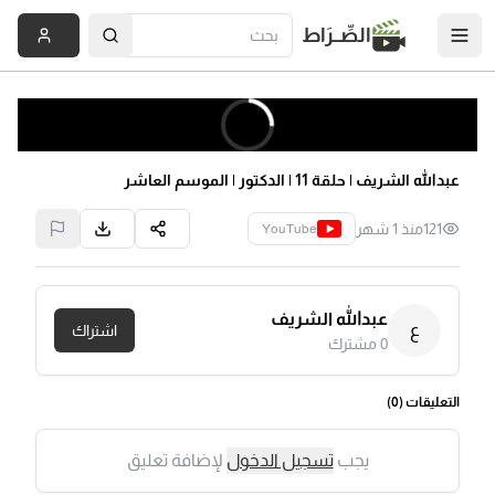
الصِّــرَاط
عبدالله الشريف | حلقة 11 | الدكتور | الموسم العاشر
121
منذ 1 شهر
YouTube
عبدالله الشريف
ع
اشتراك
0
مشترك
التعليقات (
0
)
يجب
تسجيل الدخول
لإضافة تعليق