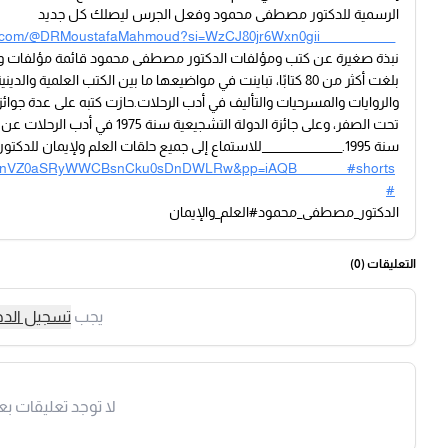
الرسمية للدكتور مصطفى محمود وفعل الجرس ليصلك كل جديد
e.com/@DRMoustafaMahmoud?si=WzCJ80jr6Wxn0gii_______________
بلغت أكثر من 80 كتابًا، تباينت في مواضيعها ما بين الكتب العل
تحت الصفر، وعلى جائزة الدولة ا
سنة 1995.________________للاستماع إلى جميع حلقات العلم ولإيمان للدكتور مصطفى محمود من خلال هذا الرابط
M4KnVZ0aSRyWWCBsnCku0sDnDWLRw&pp=iAQB__________#shorts
#
الدكتور_مصطفى_محمود#العلم_والإيمان
التعليقات (
0
)
يجب
تسجيل الد
لا توجد تعليقات بع