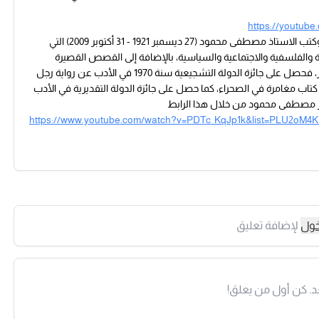
https://youtub
نبذة صغيرة عن كتب ومؤلفات الدكتور مصطفى محمود قائمة مؤلفات وكتب الاستاذ مصطفى محمود (27 ديسمبر 1921 - 31 أكتوبر 2009) التي
مية والدينية والفلسفية والاجتماعية والسياسية، بالإضافة إلى القصص القصيرة
والروايات والمسرحيات والتأليف في أدب الرحلات.حازت كتبه على عدة جوائز، فحصل على جائزة الدولة التشجيعية سنة 1970 في الأدب عن رواية رجل
لتشجيعية سنة 1975 في أدب الرحلات عن كتاب مغامرة في الصحراء، كما حصل على جائزة الدولة التقديرية في الأدب
https://www.youtube.com/watch?v=PDTc_KqJp1k&list=PLU2o
خول
لإضافة تعليق
د. كن أول من يعلق!