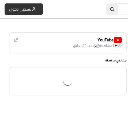
تسجيل دخول
YouTube
٠
٠
٦٣
مشاهدة
إعجاب
تعليق
مقاطع مرتبطة