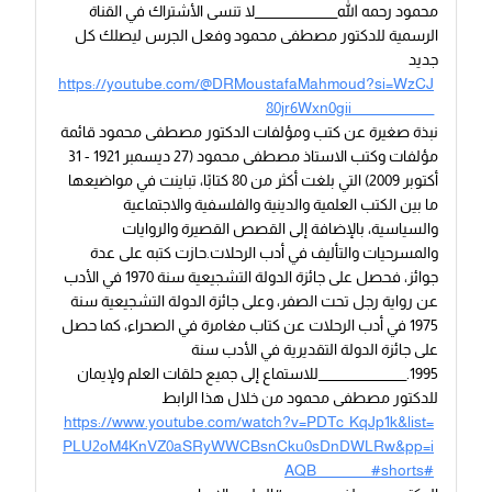
محمود رحمه الله_______________لا تنسى الأشتراك في القناة
الرسمية للدكتور مصطفى محمود وفعل الجرس ليصلك كل
جديد
https://youtube.com/@DRMoustafaMahmoud?si=WzCJ
80jr6Wxn0gii_______________
نبذة صغيرة عن كتب ومؤلفات الدكتور مصطفى محمود قائمة
مؤلفات وكتب الاستاذ مصطفى محمود (27 ديسمبر 1921 - 31
أكتوبر 2009) التي بلغت أكثر من 80 كتابًا، تباينت في مواضيعها
ما بين الكتب العلمية والدينية والفلسفية والاجتماعية
والسياسية، بالإضافة إلى القصص القصيرة والروايات
والمسرحيات والتأليف في أدب الرحلات.حازت كتبه على عدة
جوائز، فحصل على جائزة الدولة التشجيعية سنة 1970 في الأدب
عن رواية رجل تحت الصفر، وعلى جائزة الدولة التشجيعية سنة
1975 في أدب الرحلات عن كتاب مغامرة في الصحراء، كما حصل
على جائزة الدولة التقديرية في الأدب سنة
1995.________________للاستماع إلى جميع حلقات العلم ولإيمان
للدكتور مصطفى محمود من خلال هذا الرابط
https://www.youtube.com/watch?v=PDTc_KqJp1k&list=
PLU2oM4KnVZ0aSRyWWCBsnCku0sDnDWLRw&pp=i
AQB__________#shorts#