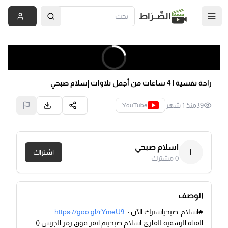
الصِّــرَاط
راحة نفسية | 4 ساعات من أجمل تلاوات إسلام صبحي
39
منذ 1 شهر
YouTube
اسلام صبحي
ا
اشتراك
0
مشترك
الوصف
#اسلام_صبحياشترك الآن :
https://goo.gl/rYmeU9
القناة الرسمية للقارئ اسلام صبحيثم انقر فوق رمز الجرس ()