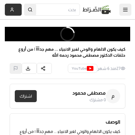
الصِّــرَاط
كيف يكون الالهام والوحي لغير الانبياء ... مهم جداًاًاً | من أروع
حلقات الدكتور مصطفى محمود رحمه الله
27
منذ 6 شهر
YouTube
مصطفى محمود
م
اشتراك
0
مشترك
الوصف
كيف يكون الالهام والوحي لغير الانبياء ... مهم جداًاًاً | من أروع