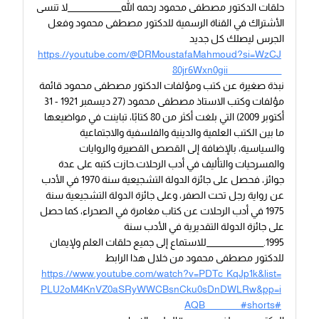
حلقات الدكتور مصطفى محمود رحمه الله_______________لا تنسى
الأشتراك في القناة الرسمية للدكتور مصطفى محمود وفعل
الجرس ليصلك كل جديد
https://youtube.com/@DRMoustafaMahmoud?si=WzCJ
80jr6Wxn0gii_______________
نبذة صغيرة عن كتب ومؤلفات الدكتور مصطفى محمود قائمة
مؤلفات وكتب الاستاذ مصطفى محمود (27 ديسمبر 1921 - 31
أكتوبر 2009) التي بلغت أكثر من 80 كتابًا، تباينت في مواضيعها
ما بين الكتب العلمية والدينية والفلسفية والاجتماعية
والسياسية، بالإضافة إلى القصص القصيرة والروايات
والمسرحيات والتأليف في أدب الرحلات.حازت كتبه على عدة
جوائز، فحصل على جائزة الدولة التشجيعية سنة 1970 في الأدب
عن رواية رجل تحت الصفر، وعلى جائزة الدولة التشجيعية سنة
1975 في أدب الرحلات عن كتاب مغامرة في الصحراء، كما حصل
على جائزة الدولة التقديرية في الأدب سنة
1995.________________للاستماع إلى جميع حلقات العلم ولإيمان
للدكتور مصطفى محمود من خلال هذا الرابط
https://www.youtube.com/watch?v=PDTc_KqJp1k&list=
PLU2oM4KnVZ0aSRyWWCBsnCku0sDnDWLRw&pp=i
AQB__________#shorts#